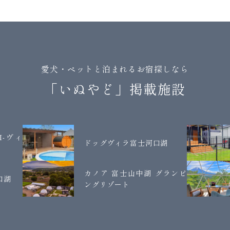
愛犬・ペットと泊まれるお宿探しなら
「いぬやど」掲載施設
JI-ヴィ
ドッグヴィラ富士河口湖
カノア 富士山中湖 グランピ
口湖
ングリゾート