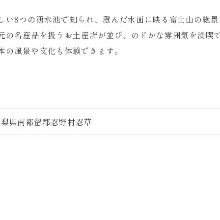
しい8つの湧水池で知られ、澄んだ水面に映る富士山の絶景
元の名産品を扱うお土産店が並び、のどかな雰囲気を満喫
本の風景や文化も体験できます。
11 山梨県南都留郡忍野村忍草