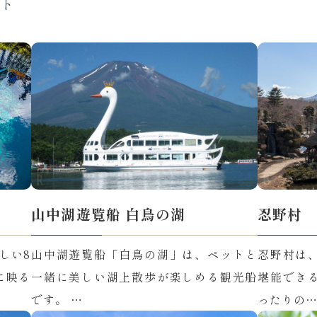
ト
山中湖遊覧船 白鳥の湖
忍野村
しい8
山中湖遊覧船「白鳥の湖」は、ペットと
忍野村は
に映る
一緒に美しい湖上散歩が楽しめる観光船
堪能でき
です。 …
ったりの