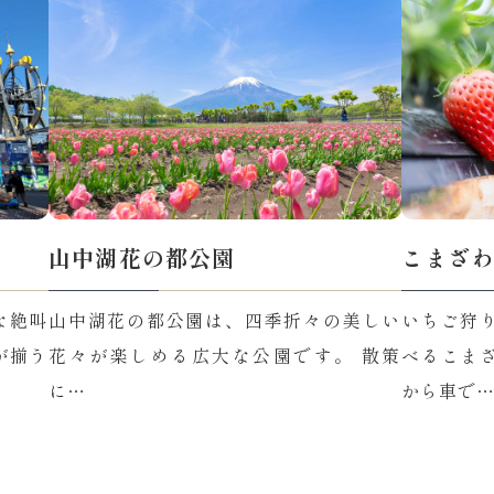
山中湖花の都公園
こまざ
な絶叫
山中湖花の都公園は、四季折々の美しい
いちご狩
が揃う
花々が楽しめる広大な公園です。 散策
べるこま
に…
から車で